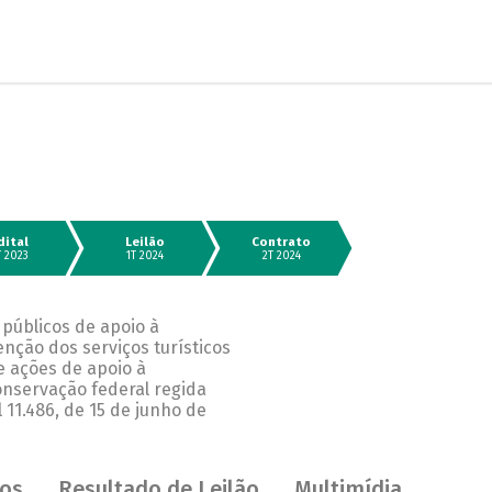
dital
Leilão
Contrato
T 2023
1T 2024
2T 2024
públicos de apoio à
nção dos serviços turísticos
e ações de apoio à
onservação federal regida
l 11.486, de 15 de junho de
os
Resultado de Leilão
Multimídia