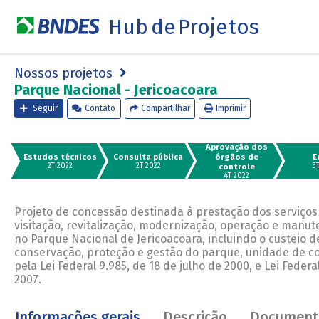
Hub de Projetos
Nossos projetos
Parque Nacional - Jericoacoara
Seguir
Contato
Compartilhar
Imprimir
Aprovação dos
Estudos técnicos
Consulta pública
órgãos de
E
2T 2022
2T 2022
controle
3
4T 2022
Projeto de concessão destinada à prestação dos serviços 
visitação, revitalização, modernização, operação e manute
no Parque Nacional de Jericoacoara, incluindo o custeio d
conservação, proteção e gestão do parque, unidade de c
pela Lei Federal 9.985, de 18 de julho de 2000, e Lei Federa
2007.
Informações gerais
Descrição
Document